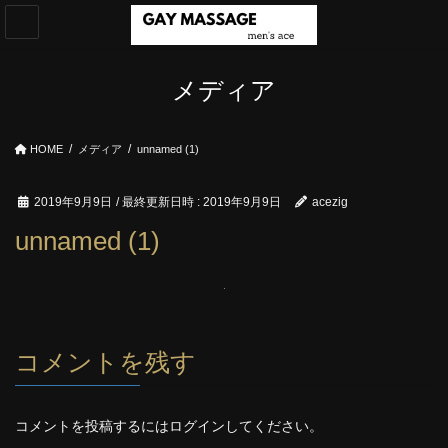
コ
ナ
ン
ビ
テ
ゲ
ン
ー
メディア
ツ
シ
へ
ョ
ス
ン
HOME
メディア
unnamed (1)
キ
に
ッ
移
プ
動
2019年9月9日
/ 最終更新日時 :
2019年9月9日
acezig
unnamed (1)
コメントを残す
コメントを投稿するには
ログイン
してください。