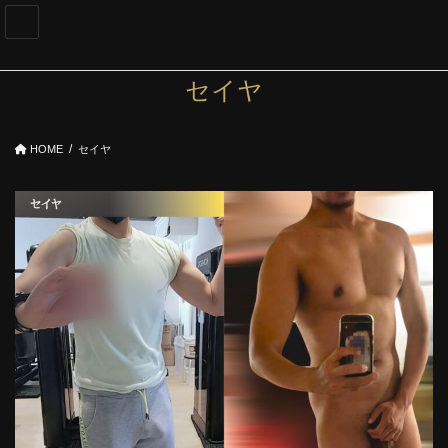
コ
ナ
ン
ビ
テ
ゲ
ン
ー
セイヤ
ツ
シ
へ
ョ
ス
ン
HOME
セイヤ
キ
に
ッ
移
プ
動