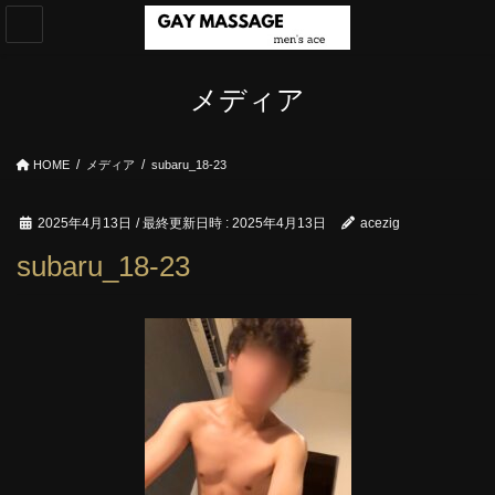
コ
ナ
ン
ビ
テ
ゲ
ン
ー
メディア
ツ
シ
へ
ョ
ス
ン
HOME
メディア
subaru_18-23
キ
に
ッ
移
プ
動
2025年4月13日
/ 最終更新日時 :
2025年4月13日
acezig
subaru_18-23