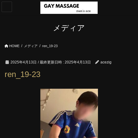
コ
ナ
ン
ビ
テ
ゲ
ン
ー
メディア
ツ
シ
へ
ョ
ス
ン
HOME
メディア
ren_19-23
キ
に
ッ
移
プ
動
2025年4月13日
/ 最終更新日時 :
2025年4月13日
acezig
ren_19-23