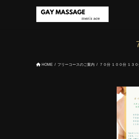
コ
ナ
ン
ビ
テ
ゲ
ン
ー
ツ
シ
へ
ョ
ス
ン
キ
に
ッ
移
HOME
フリーコースのご案内
７０分 １００分 １３０分
プ
動