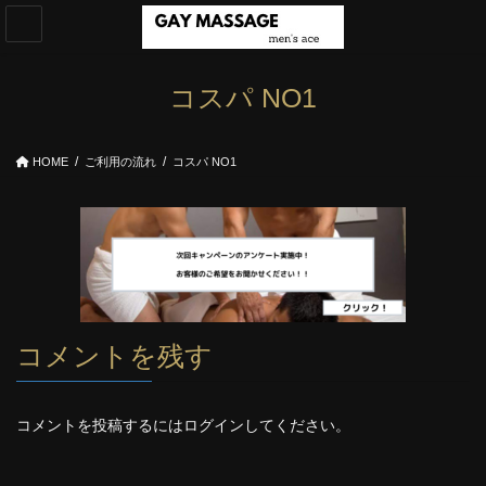
コ
ナ
ン
ビ
テ
ゲ
ン
ー
コスパ NO1
ツ
シ
へ
ョ
ス
ン
HOME
ご利用の流れ
コスパ NO1
キ
に
ッ
移
プ
動
コメントを残す
コメントを投稿するには
ログイン
してください。