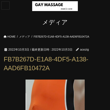
コ
ナ
ン
ビ
テ
ゲ
ン
ー
メディア
ツ
シ
へ
ョ
ス
ン
HOME
メディア
FB7B267D-E1A8-4DF5-A138-AAD6FB10472A
キ
に
ッ
移
プ
動
2022年10月3日
/ 最終更新日時 :
2022年10月3日
acezig
FB7B267D-E1A8-4DF5-A138-
AAD6FB10472A