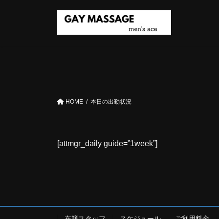
コ
ナ
ン
ビ
テ
ゲ
ン
ー
ツ
シ
へ
ョ
ス
ン
キ
に
ッ
移
HOME
本日の出勤状況
プ
動
[attmgr_daily guide=”1week”]
在籍スタッフ
スケジュール
ご利用料金