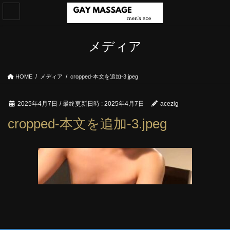
コ
ナ
ン
ビ
テ
ゲ
ン
ー
メディア
ツ
シ
へ
ョ
ス
ン
HOME
メディア
cropped-本文を追加-3.jpeg
キ
に
ッ
移
プ
動
2025年4月7日
/ 最終更新日時 :
2025年4月7日
acezig
cropped-本文を追加-3.jpeg