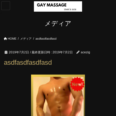
コ
ナ
ン
ビ
テ
ゲ
ン
ー
メディア
ツ
シ
へ
ョ
ス
ン
HOME
メディア
asdfasdfasdfasd
キ
に
ッ
移
プ
動
2019年7月2日
/ 最終更新日時 :
2019年7月2日
acezig
asdfasdfasdfasd