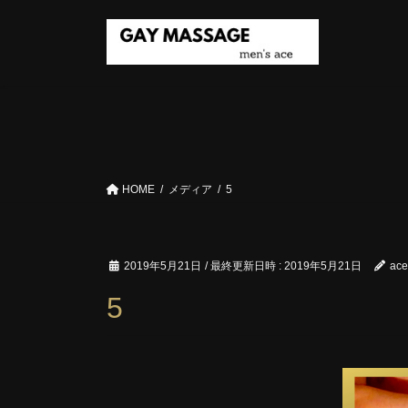
コ
ナ
ン
ビ
テ
ゲ
ン
ー
ツ
シ
へ
ョ
ス
ン
キ
に
ッ
移
HOME
メディア
5
プ
動
2019年5月21日
/ 最終更新日時 :
2019年5月21日
ace
5