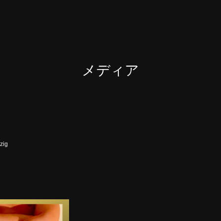
メディア
zig