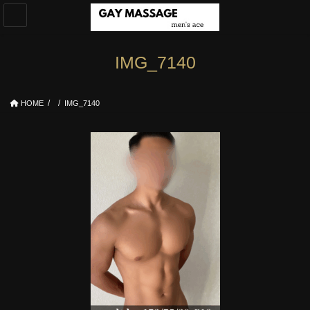
コ
ナ
ン
ビ
テ
ゲ
ン
ー
IMG_7140
ツ
シ
へ
ョ
ス
ン
HOME
IMG_7140
キ
に
ッ
移
プ
動