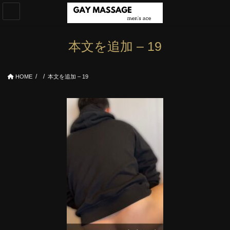
コ
ナ
ン
ビ
テ
ゲ
ン
ー
本文を追加 – 19
ツ
シ
へ
ョ
ス
ン
HOME
本文を追加 – 19
キ
に
ッ
移
プ
動