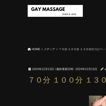
コ
ナ
ン
ビ
テ
ゲ
ン
ー
ツ
シ
へ
ョ
ス
ン
キ
に
ッ
移
HOME
メディア
７０分 １００分 １３０分のコピー – 
プ
動
2024年12月13日
/ 最終更新日時 :
2024年12月13日
a
７０分 １００分 １３０