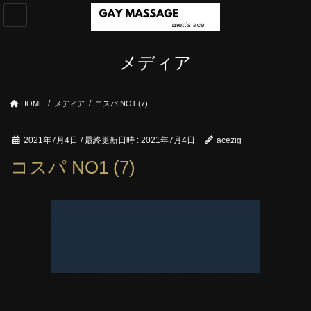
コ
ナ
ン
ビ
テ
ゲ
ン
ー
メディア
ツ
シ
へ
ョ
ス
ン
HOME
メディア
コスパ NO1 (7)
キ
に
ッ
移
プ
動
2021年7月4日
/ 最終更新日時 :
2021年7月4日
acezig
コスパ NO1 (7)